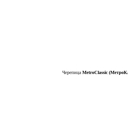
Черепица
MetroClassic (МетроК