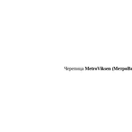
Черепица
MetroViksen (МетроВ