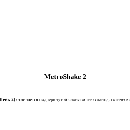
MetroShake 2
Шейк 2)
отличается подчеркнутой cлоистостью сланца, готическ