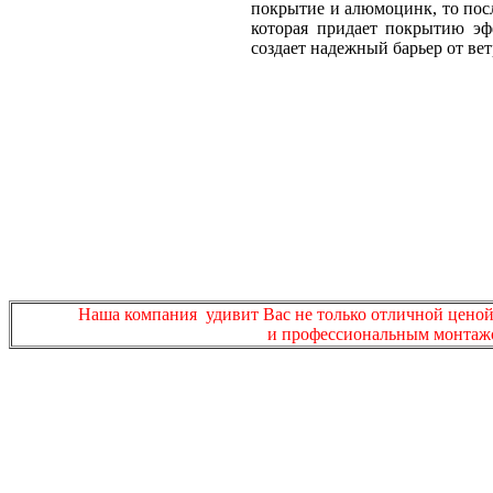
покрытие и алюмоцинк, то пос
которая придает покрытию эф
создает надежный барьер от вет
Наша компания удивит
Вас
не только
отличной
цено
и
профессиональным монтаж