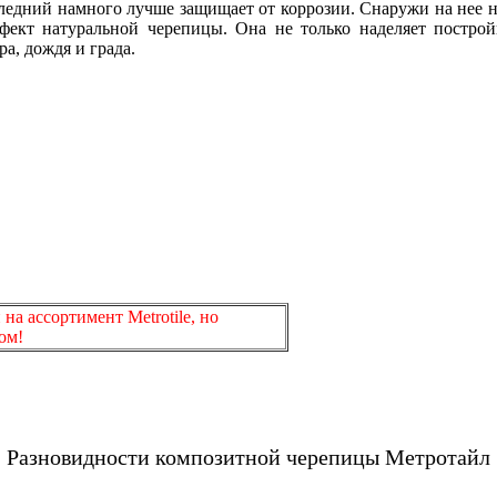
ледний намного лучше защищает от коррозии. Снаружи на нее н
фект натуральной черепицы. Она не только наделяет постро
ра, дождя и града.
й
на ассортимент Metrotile, но
ом!
Разновидности композитной черепицы Метротайл