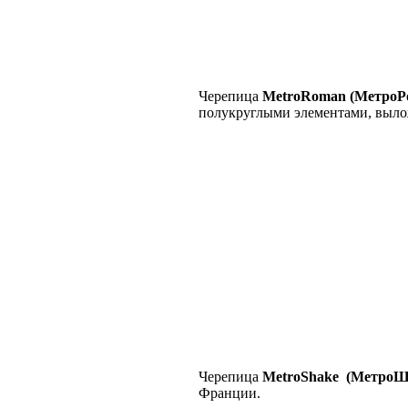
Черепица
MetroRoman (МетроР
полукруглыми элементами, вылож
Черепица
MetroShake (МетроШ
Франции.